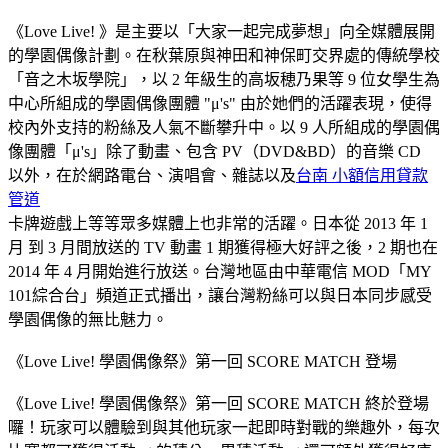
《Love Live! 》是主要以「大家一起完成夢想」向全媒體展開
的學園偶像計劃。在秋葉原與神田和神保町交界處的傳統學校
「音之木坂學院」，以 2 年級生的高坂穂乃果等 9 位女學生為
中心所組成的學園偶像團體 "μ's" 由於她們的活躍表現，使得
校內外支持的粉絲及人氣不斷攀升中。以 9 人所組成的學園偶
像團體「μ's」除了動畫、包含 PV（DVD&BD）的音樂 CD
以外，在於網路電台、演唱會、雜誌以及
台南 小額信用貸款
管道
卡牌遊戲上等等眾多媒體上也非常的活躍。日本從 2013 年 1
月 到 3 月間放送的 TV 動畫 1 期獲得極大好評之後，2 期也在
2014 年 4 月開始進行放送。台灣地區由中華電信 MOD「MY
101綜合台」頻道正式播出，讓台灣粉絲可以與日本同步感受
學園偶像的無比魅力。
《Love Live! 學園偶像祭》第一回 SCORE MATCH 登場
《Love Live! 學園偶像祭》第一回 SCORE MATCH 終於登場
囉！玩家可以體驗到與其他玩家一起即時對戰的樂趣外，每次