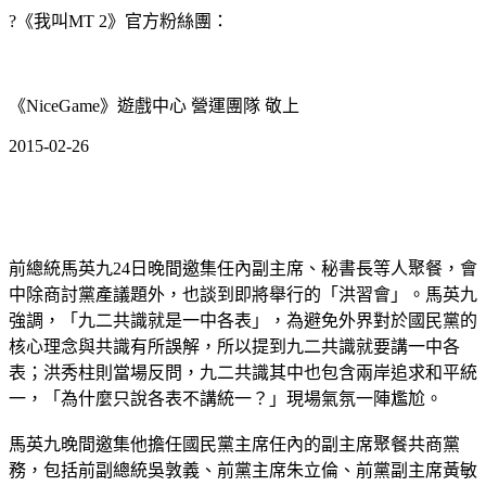
?《我叫MT 2》官方粉絲團：
《NiceGame》遊戲中心 營運團隊 敬上
2015-02-26
前總統馬英九24日晚間邀集任內副主席、秘書長等人聚餐，會
中除商討黨產議題外，也談到即將舉行的「洪習會」。馬英九
強調，「九二共識就是一中各表」，為避免外界對於國民黨的
核心理念與共識有所誤解，所以提到九二共識就要講一中各
表；洪秀柱則當場反問，九二共識其中也包含兩岸追求和平統
一，「為什麼只說各表不講統一？」現場氣氛一陣尷尬。
馬英九晚間邀集他擔任國民黨主席任內的副主席聚餐共商黨
務，包括前副總統吳敦義、前黨主席朱立倫、前黨副主席黃敏