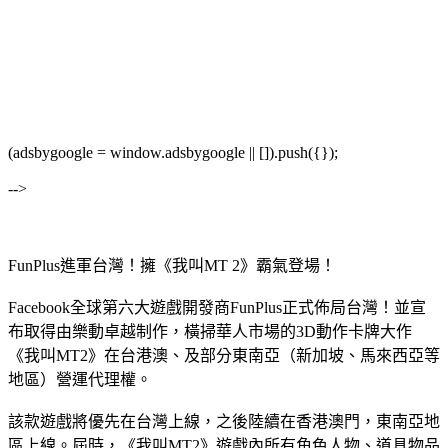
(adsbygoogle = window.adsbygoogle || []).push({});
-->
FunPlus進軍台灣！擁《我叫MT 2》霸氣登場！
Facebook全球第六大遊戲開發商FunPlus正式佈局台灣！並宣
布取得由樂動卓越制作，橫掃華人市場的3D動作卡牌大作
《我叫MT2》在台港澳、及部分東南亞（新加坡、馬來西亞等
地區）營運代理權。
該款遊戲將優先在台灣上線，之後陸續在香港澳門，東南亞地
區上線。屆時，《我叫MT2》遊戲內所有角色人物、道具物品