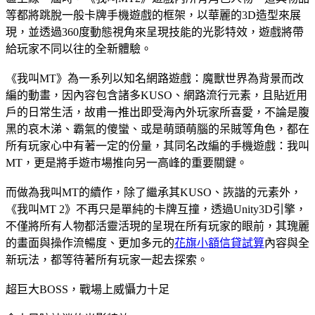
等都將跳脫一般卡牌手機遊戲的框架，以華麗的3D造型來展
現，並透過360度動態視角來呈現技能的光影特效，遊戲將帶
給玩家不同以往的全新體驗。
《我叫MT》為一系列以知名網路遊戲：魔獸世界為背景而改
編的動畫，因內容包含諸多KUSO、網路流行元素，且貼近用
戶的日常生活，故甫一推出即受海內外玩家所喜愛，不論是腹
黑的哀木涕、霸氣的傻蠻、或是萌頭萌腦的呆賊等角色，都在
所有玩家心中有著一定的份量，其同名改編的手機遊戲：我叫
MT，更是將手遊市場推向另一高峰的重要關鍵。
而做為我叫MT的續作，除了繼承其KUSO、詼諧的元素外，
《我叫MT 2》不再只是單純的卡牌互撞，透過Unity3D引擎，
不僅將所有人物都活靈活現的呈現在所有玩家的眼前，其瑰麗
的畫面與操作流暢度、更加多元的
花旗小額信貸試算
內容與全
新玩法，都等待著所有玩家一起去探索。
超巨大BOSS，戰場上威懾力十足