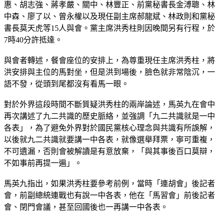
惠、胡志強、蔣孝嚴、關中、林豐正、前黨秘書長金溥聰、林
中森、廖了以、曾永權以及現任副主席郝龍斌、林政則和黨秘
書長莫天虎等15人與會。黨主席洪秀柱則因晚間另有行程，於
7時40分許抵達。
與會者轉述，餐會座位的安排上，為尊重現任主席洪秀柱，將
洪安排與主位的馬對坐，但是洪到場後，臉色就非常陰沉，一
語不發，從頭到尾都沒有看馬一眼。
對於外界這段時間不斷質疑洪秀柱的兩岸論述，馬英九在會中
再次講述了九二共識的歷史脈絡，並強調「九二共識就是一中
各表」，為了避免外界對於國民黨核心理念與共識有所誤解，
以後就九二共識就要講一中各表，就像選舉拜票，寧可重複，
不可遺漏，否則會被解讀是有意放棄，「與其事後百口莫辯，
不如事前再提一遍」。
馬英九指出，如果洪秀柱要參考前例，當時「連胡會」後記者
會，前副總統連戰也有說一中各表，他在「馬習會」前後記者
會、閉門會議，甚至回國後也一再講一中各表。