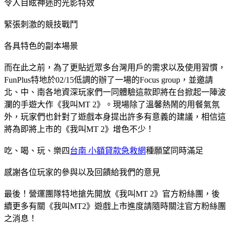
令人目眩神迷的光影特效
緊張刺激的競技戰鬥
各具特色的副本場景
而在此之前，為了更貼近眾多台灣用戶的需求以及使用習慣，
FunPlus特地於02/15低調的辦了一場的Focus group，並邀請
北、中、南各地資深玩家們一同體驗這款即將在台掀起一陣波
瀾的手遊大作《我叫MT 2》。現場除了溫馨熱鬧的用餐氣氛
外，玩家們也針對了遊戲本身提出許多有意義的建議，相信這
將為即將上市的《我叫MT 2》增色不少！
吃、喝、玩、樂四
台南 小額貸款急救網
種願望同時滿足
感謝各位玩家的參與以及回饋給我們的意見
最後！營運團隊特地搶先開放《我叫MT 2》官方粉絲團，後
續更多有關《我叫MT2》遊戲上市進度請隨時關注官方粉絲團
之消息！