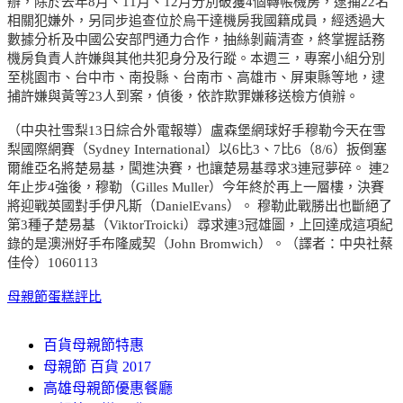
辦，除於去年8月、11月、12月分別破獲4個轉帳機房，逮捕22名
相關犯嫌外，另同步追查位於烏干達機房我國籍成員，經透過大
數據分析及中國公安部門通力合作，抽絲剝繭清查，終掌握話務
機房負責人許嫌與其他共犯身分及行蹤。本週三，專案小組分別
至桃園市、台中市、南投縣、台南市、高雄市、屏東縣等地，逮
捕許嫌與黃等23人到案，偵後，依詐欺罪嫌移送檢方偵辦。
（中央社雪梨13日綜合外電報導）盧森堡網球好手穆勒今天在雪
梨國際網賽（Sydney International）以6比3、7比6（8/6）扳倒塞
爾維亞名將楚易基，闖進決賽，也讓楚易基尋求3連冠夢碎。 連2
年止步4強後，穆勒（Gilles Muller）今年終於再上一層樓，決賽
將迎戰英國對手伊凡斯（DanielEvans）。 穆勒此戰勝出也斷絕了
第3種子楚易基（ViktorTroicki）尋求連3冠雄圖，上回達成這項紀
錄的是澳洲好手布隆威契（John Bromwich）。（譯者：中央社蔡
佳伶）1060113
母親節蛋糕評比
百貨母親節特惠
母親節 百貨 2017
高雄母親節優惠餐廳