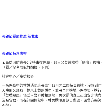
母親節餐廳推薦 新北市
母親節特惠惠案
▲高雄消防班長2度持毒遭停職，18日又焚燒檀香「驅魔」被捕。
（圖／記者陳冠竹翻攝，下同）
社會中心／高雄報導
一名停職中的林姓消防班長去年12月才二度持毒被逮，沒想到昨
天晚間又竊取一輛未上鎖的轎車，並將車開進地下停車場，進行
「焚香驅魔」儀式。警方獲報到場，再次從他身上起出安非他命
及吸食器，而在訊問過程中，林男還屢屢胡言亂語，讓警方哭笑
不得。