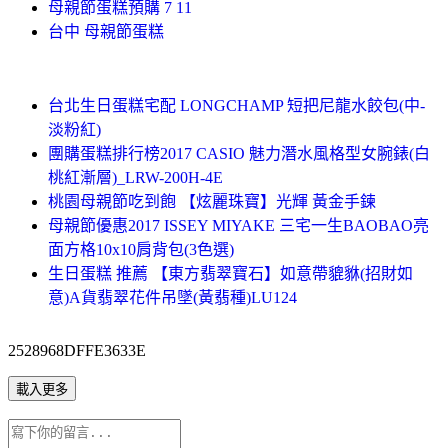
母親節蛋糕預購 7 11
台中 母親節蛋糕
台北生日蛋糕宅配 LONGCHAMP 短把尼龍水餃包(中-
淡粉紅)
團購蛋糕排行榜2017 CASIO 魅力潛水風格型女腕錶(白
桃紅漸層)_LRW-200H-4E
桃園母親節吃到飽 【炫麗珠寶】光輝 黃金手鍊
母親節優惠2017 ISSEY MIYAKE 三宅一生BAOBAO亮
面方格10x10肩背包(3色選)
生日蛋糕 推薦 【東方翡翠寶石】如意帶貔貅(招財如
意)A貨翡翠花件吊墜(黃翡種)LU124
2528968DFFE3633E
載入更多