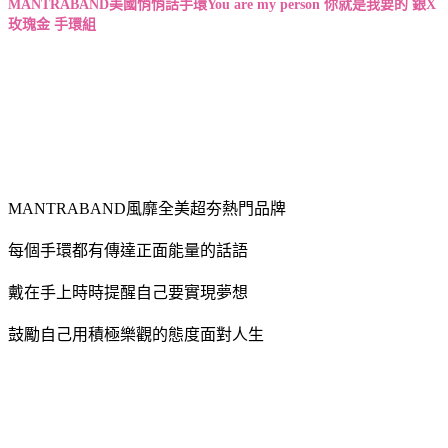
MANTRABAND
美國悄悄話手環
You are my person 你就是我要的 銀X
玫瑰金 手環組
MANTRABAND風靡全美超夯熱門品牌
每個手環都有傳達正面能量的話語
戴在手上時時提醒自己要實現夢想
鼓勵自己用積極樂觀的態度面對人生