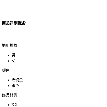
商品訊息簡述
:
適用對象
男
女
顏色
玫瑰金
銀色
飾品材質
K金