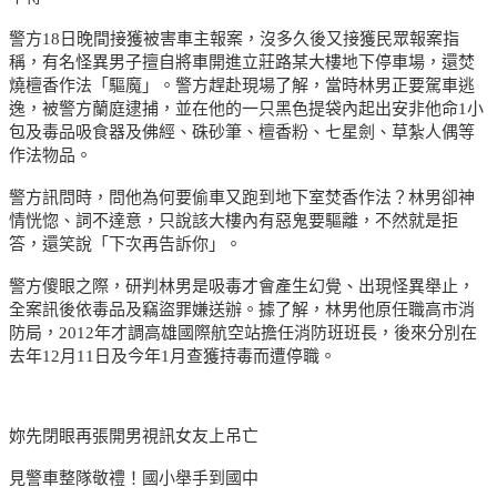
警方18日晚間接獲被害車主報案，沒多久後又接獲民眾報案指
稱，有名怪異男子擅自將車開進立莊路某大樓地下停車場，還焚
燒檀香作法「驅魔」。警方趕赴現場了解，當時林男正要駕車逃
逸，被警方蘭庭逮捕，並在他的一只黑色提袋內起出安非他命1小
包及毒品吸食器及佛經、硃砂筆、檀香粉、七星劍、草紮人偶等
作法物品。
警方訊問時，問他為何要偷車又跑到地下室焚香作法？林男卻神
情恍惚、詞不達意，只說該大樓內有惡鬼要驅離，不然就是拒
答，還笑說「下次再告訴你」。
警方傻眼之際，研判林男是吸毒才會產生幻覺、出現怪異舉止，
全案訊後依毒品及竊盜罪嫌送辦。據了解，林男他原任職高市消
防局，2012年才調高雄國際航空站擔任消防班班長，後來分別在
去年12月11日及今年1月查獲持毒而遭停職。
妳先閉眼再張開男視訊女友上吊亡
見警車整隊敬禮！國小舉手到國中