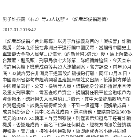
男子許振義（右2）等23人送辦。（記者邱俊福翻攝）
2017-01-2016:42
〔記者邱俊福／台北報導〕以男子許振義為首的「假檢警」詐騙
機房，前年底架設在非洲烏干達行騙中國民眾，當騙得中國史上
單筆最大金額人民幣1.17億元（約新台幣5億元）後，馬上解散返
台藏匿，避風頭，刑事局偵七大隊第二隊經循線追緝，今天宣布
將許男與旗下機房成員等共23人逮捕到案。警方調查，前年10月
底，32歲許男在非洲烏干達籌設詐騙機房行騙，同年12月20日，
中國貴州省都勻市經濟開發區建設局楊姓女出納，接獲對方佯裝
中國農業銀行、公安、檢察等人員，謊稱她身分資料遭冒用且涉
及重大刑事案件，需審查帳戶資金，誘騙將任職單位金融帳戶內
資金轉出，總計損失人民幣約1.17億元，其中大量詐騙款項均在
台灣遭提領。該機房騙得鉅款後，不到一個禮拜，便解散成員，
成員紛紛返台，其中1名黃姓成員，還清債務，並購買價值300多
萬元的BMW X5轎車。許男到案後，則僅表示知道烏干達有詐騙
機房，否認是成員，而名下也無任何財產，經檢方向法院聲請羈
押獲准。警方說，接獲中國通報後，隨即組成專案小組共同偵