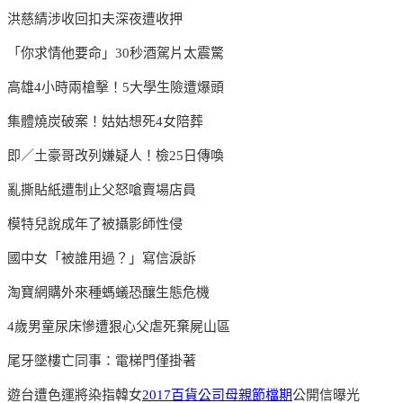
洪慈綪涉收回扣夫深夜遭收押
「你求情他要命」30秒酒駕片太震驚
高雄4小時兩槍擊！5大學生險遭爆頭
集體燒炭破案！姑姑想死4女陪葬
即／土豪哥改列嫌疑人！檢25日傳喚
亂撕貼紙遭制止父怒嗆賣場店員
模特兒說成年了被攝影師性侵
國中女「被誰用過？」寫信淚訴
淘寶網購外來種螞蟻恐釀生態危機
4歲男童尿床慘遭狠心父虐死棄屍山區
尾牙墜樓亡同事：電梯門僅掛著
遊台遭色運將染指韓女
2017百貨公司母親節檔期
公開信曝光