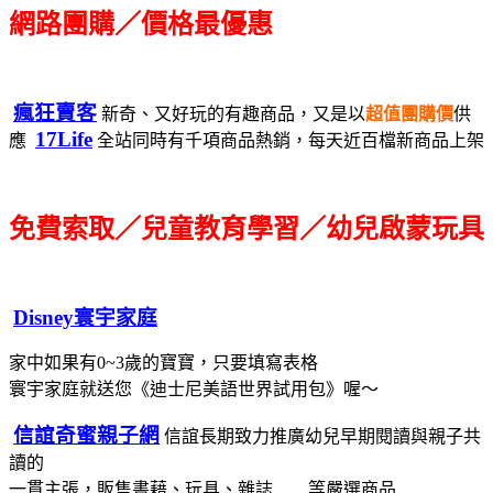
網路團購／價格最優惠
瘋狂賣客
新奇、又好玩的有趣商品，又是以
超值團購價
供
17Life
應
全站同時有千項商品熱銷，每天近百檔新商品上架
免費索取／兒童教育學習／幼兒啟蒙玩具
Disney寰宇家庭
家中如果有0~3歲的寶寶，只要填寫表格
寰宇家庭就送您《迪士尼美語世界試用包》喔～
信誼奇蜜親子網
信誼長期致力推廣幼兒早期閱讀與親子共
讀的
一貫主張，販售書藉、玩具、雜誌……等嚴選商品