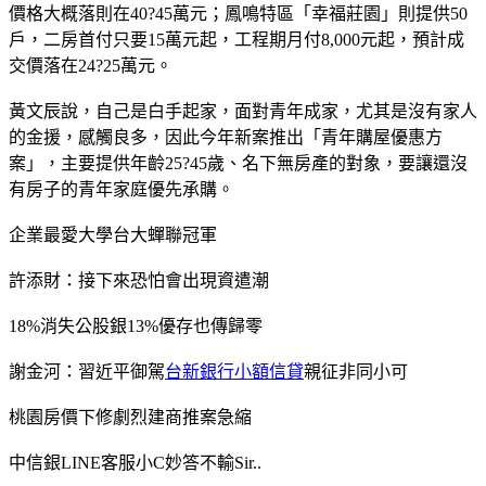
價格大概落則在40?45萬元；鳳鳴特區「幸福莊園」則提供50
戶，二房首付只要15萬元起，工程期月付8,000元起，預計成
交價落在24?25萬元。
黃文辰說，自己是白手起家，面對青年成家，尤其是沒有家人
的金援，感觸良多，因此今年新案推出「青年購屋優惠方
案」，主要提供年齡25?45歲、名下無房產的對象，要讓還沒
有房子的青年家庭優先承購。
企業最愛大學台大蟬聯冠軍
許添財：接下來恐怕會出現資遣潮
18%消失公股銀13%優存也傳歸零
謝金河：習近平御駕
台新銀行小額信貸
親征非同小可
桃園房價下修劇烈建商推案急縮
中信銀LINE客服小C妙答不輸Sir..