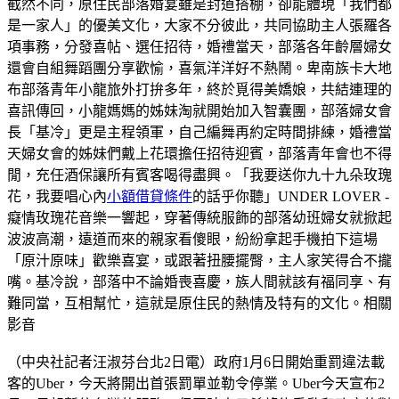
截然不同，原住民部落婚宴雖是封道搭棚，卻能體現「我們都
是一家人」的優美文化，大家不分彼此，共同協助主人張羅各
項事務，分發喜帖、選任招待，婚禮當天，部落各年齡層婦女
還會自組舞蹈團分享歡愉，喜氣洋洋好不熱鬧。卑南族卡大地
布部落青年小龍旅外打拚多年，終於覓得美嬌娘，共結連理的
喜訊傳回，小龍媽媽的姊妹淘就開始加入智囊團，部落婦女會
長「基冷」更是主程領軍，自己編舞再約定時間排練，婚禮當
天婦女會的姊妹們戴上花環擔任招待迎賓，部落青年會也不得
閒，充任酒保讓所有賓客喝得盡興。「我要送你九十九朵玫瑰
花，我要唱心內
小額借貸條件
的話乎你聽」UNDER LOVER -
癡情玫瑰花音樂一響起，穿著傳統服飾的部落幼班婦女就掀起
波波高潮，遠道而來的親家看傻眼，紛紛拿起手機拍下這場
「原汁原味」歡樂喜宴，或跟著扭腰擺臀，主人家笑得合不攏
嘴。基冷說，部落中不論婚喪喜慶，族人間就該有福同享、有
難同當，互相幫忙，這就是原住民的熱情及特有的文化。相關
影音
（中央社記者汪淑芬台北2日電）政府1月6日開始重罰違法載
客的Uber，今天將開出首張罰單並勒令停業。Uber今天宣布2