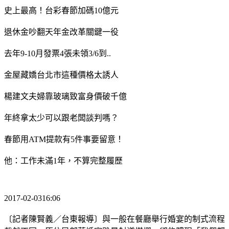
史上最高！台彩春節加碼10億元
退休金吵翻天年金改革關鍵一役
去年9-10月發票4張未領3/6到..
金屋藏嬌台北市這種價格太誘人
楊建文夫婦靠玻璃致富身價破千億
年終拿太少可以跟老闆談判嗎？
春節用ATM提款有5件事要留意！
他：工作未滿1年，不算完整履歷
2017-02-0316:06
〔記者陳賢義／台東報導〕與一般在餐廳舉行婚宴的制式流程