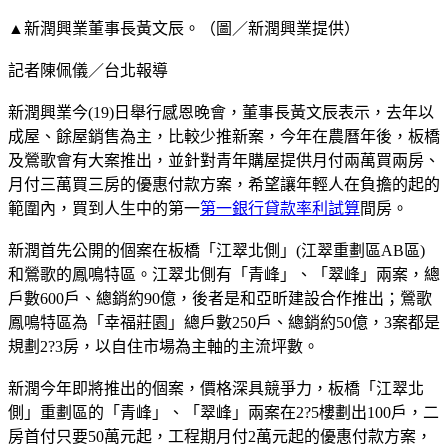
▲新潤興業董事長黃文辰。（圖／新潤興業提供）
記者陳佩儀／台北報導
新潤興業今(19)日舉行感恩晚會，董事長黃文辰表示，去年以
成屋、餘屋銷售為主，比較少推新案，今年在農曆年後，板橋
及鶯歌會有大案推出，並針對青年購屋提供月付兩萬買兩房、
月付三萬買三房的優惠付款方案，希望讓年輕人在負擔的起的
範圍內，買到人生中的第一
第一銀行貸款率利試算
間房。
新潤首先公開的個案在板橋「江翠北側」(江翠重劃區AB區)
和鶯歌的鳳鳴特區。江翠北側有「青峰」、「翠峰」兩案，總
戶數600戶、總銷約90億，後者是和亞昕建設合作推出；鶯歌
鳳鳴特區為「幸福莊園」總戶數250戶、總銷約50億，3案都是
規劃2?3房，以自住市場為主軸的主流坪數。
新潤今年即將推出的個案，價格深具競爭力，板橋「江翠北
側」重劃區的「青峰」、「翠峰」兩案在2?5樓劃出100戶，二
房首付只要50萬元起，工程期月付2萬元起的優惠付款方案，