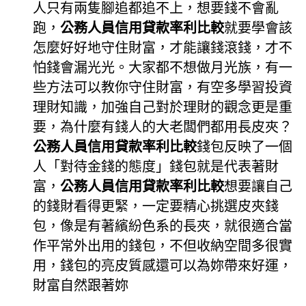
人只有兩隻腳追都追不上，想要錢不會亂
跑，
公務人員信用貸款率利比較
就要學會該
怎麼好好地守住財富，才能讓錢滾錢，才不
怕錢會漏光光。大家都不想做月光族，有一
些方法可以教你守住財富，有空多學習投資
理財知識，加強自己對於理財的觀念更是重
要，為什麼有錢人的大老闆們都用長皮夾？
公務人員信用貸款率利比較
錢包反映了一個
人「對待金錢的態度」錢包就是代表著財
富，
公務人員信用貸款率利比較
想要讓自己
的錢財看得更緊，一定要精心挑選皮夾錢
包，像是有著繽紛色系的長夾，就很適合當
作平常外出用的錢包，不但收納空間多很實
用，錢包的亮皮質感還可以為妳帶來好運，
財富自然跟著妳