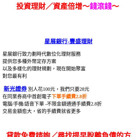
投資理財／資產倍增～
錢滾錢
～
星展銀行-
豐盛理財
星展銀行致力劃時代數位化理財服務
提供您多種外幣定存方案
以及多樣化的理財規劃，現在開始聚富
對您最有利
新光證券
別人花100元，我們只要28元
在同業券商中首創電子
下單手續費2.8折
電腦/手機/語音下單 -不限金額通通手續費2.8折
交易金額愈大，省的手續費就省更多
貸款免費諮詢／尋找
提早脫離負債的方