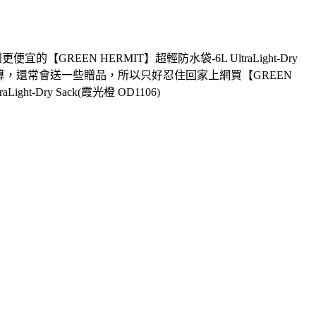
宜的【GREEN HERMIT】超輕防水袋-6L UltraLight-Dry
)在網路上買更划算，還常會送一些贈品，所以只好忍住回家上網買【GREEN
ht-Dry Sack(霞光橙 OD1106)