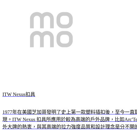
ITW Nexus扣具
1977年在美國芝加哥發明了史上第一款塑料插扣後，至今一
現。
ITW Nexus 扣具所應用於較為高端的戶外品牌，比如Arc'Teryx，Granit
外大牌的熱衷，與其高端的拉力強度品質和設計理念是分不開