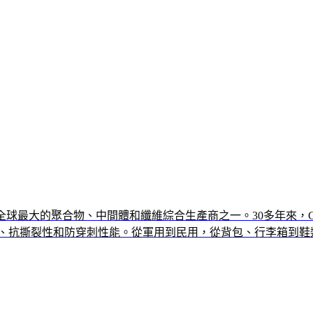
全球最大的聚合物、中間體和纖維綜合生產商之一。
30多年來
損、抗撕裂性和防穿刺性能。
從軍用到民用，從背包、行李箱到鞋