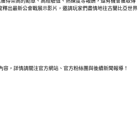
了能獲得崇高的勳章、高經驗值、熟練度等報酬，還有機會獲取傳
度釋出最新公會戰展示影片，邀請玩家們盡情地往古蘭比亞世界
戲內容，詳情請關注官方網站、官方粉絲團與後續新聞報導！