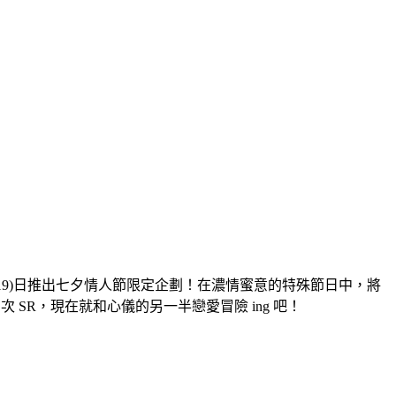
今(19)日推出七夕情人節限定企劃！在濃情蜜意的特殊節日中，將
 SR，現在就和心儀的另一半戀愛冒險 ing 吧！