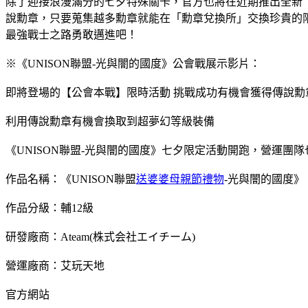
除了迎接浪漫滿分的七夕特殊關卡，官方也將在近期推出全新【公
說勳章，只要蒐集越多勳章就能在「勳章兌換所」交換珍貴的
最強戰士之路勇敢邁進吧！
※《UNISON聯盟-光與闇的國度》公會戰展示影片：
即將登場的【公會本戰】限時活動 挑戰成功有機會獲得傳說勳
利用傳說勳章有機會換取到超夢幻等級裝備
《UNISON聯盟-光與闇的國度》七夕限定活動開跑，營運
作品名稱：《UNISON聯盟
送婆婆母親節禮物
-光與闇的國度》
作品分級：輔12級
研發廠商：Ateam(株式会社エイチーム)
營運廠商：艾玩天地
官方網站