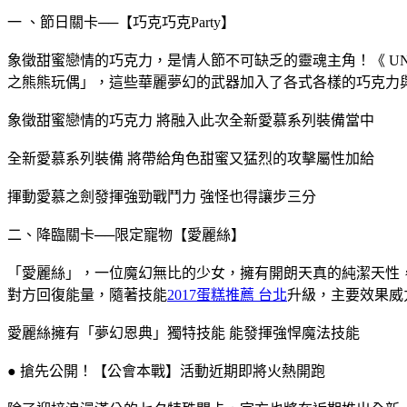
一 、節日關卡──【巧克巧克Party】
象徵甜蜜戀情的巧克力，是情人節不可缺乏的靈魂主角！《 U
之熊熊玩偶」，這些華麗夢幻的武器加入了各式各樣的巧克力
象徵甜蜜戀情的巧克力 將融入此次全新愛慕系列裝備當中
全新愛慕系列裝備 將帶給角色甜蜜又猛烈的攻擊屬性加給
揮動愛慕之劍發揮強勁戰鬥力 強怪也得讓步三分
二、降臨關卡──限定寵物【愛麗絲】
「愛麗絲」，一位魔幻無比的少女，擁有開朗天真的純潔天性
對方回復能量，隨著技能
2017蛋糕推薦 台北
升級，主要效果威
愛麗絲擁有「夢幻恩典」獨特技能 能發揮強悍魔法技能
● 搶先公開！【公會本戰】活動近期即將火熱開跑