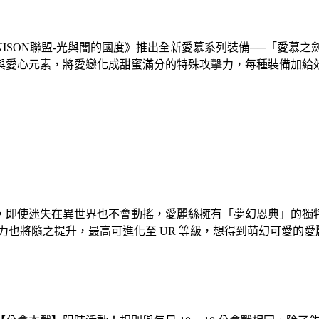
NISON聯盟-光與闇的國度》推出全新愛慕系列裝備──「愛慕
與愛心元素，將愛戀化成甜蜜滿分的特殊攻擊力，每種裝備加給
，即使迷失在異世界也不會動搖，愛麗絲擁有「夢幻恩典」的獨
力也將隨之提升，最高可進化至 UR 等級，想得到萌幻可愛的