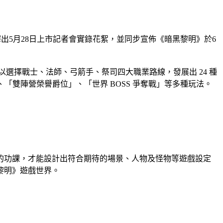
方釋出5月28日上市記者會實錄花絮，並同步宣佈《暗黑黎明》於6
可以選擇戰士、法師、弓箭手、祭司四大職業路線，發展出 24 種
「雙陣營榮譽爵位」、「世界 BOSS 爭奪戰」等多種玩法。
的功課，才能設計出符合期待的場景、人物及怪物等遊戲設定
黎明》遊戲世界。