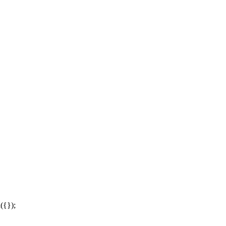
({});