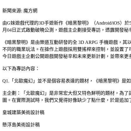
新聞來源: 魔方網
由G妹遊戲代理的3D手遊新作《暗黑黎明》（Android/iO
月04日正式啟動破曉公測，遊戲主企劃接受專訪，透露開發秘
《暗黑黎明》是由樂道互動研發的全 3D ARPG 手機遊戲，
不同的職業玩法。在操作上遊戲採用雙搖桿來控制，並設置了可自
今日遊戲主企劃公開遊戲開發秘辛和未來更新計劃，並帶來更
以下為專訪內容：
Q1.「北歐魔幻」並不是個容易表達的題材，《暗黑黎明》是
主企劃：「北歐魔幻」是非常宏大但又特色鮮明的題材，為了
圖。在實際測試時，我們又覺得好像缺少了點什麼，於是追加
皇城建築美術設計稿
懸浮島美術設計稿