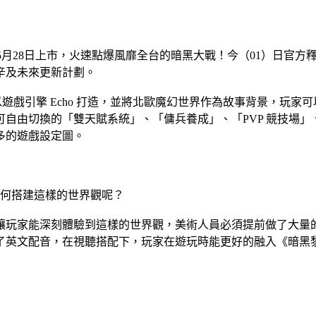
S）於5月28日上市，火速點爆風靡全台的暗黑大戰！今（01）日官
辛及未來更新計劃。
其以遊戲引擎 Echo 打造，並將北歐魔幻世界作為故事背景，玩家
由切換的「雙天賦系統」、「傭兵養成」、「PVP 競技場」、
多的遊戲設定圖。
如何搭建這樣的世界觀呢？
讓玩家能深刻體驗到這樣的世界觀，美術人員必須提前做了大量
了英文配音，在視聽搭配下，玩家在遊玩時能更好的融入《暗黑