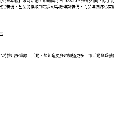
會本戰】限時活動！規則與每日 10vs.10 公會戰相同，除
限定裝備，甚至能換取到超夢幻等級傳說裝備，而營運團隊也首
章
團隊也將推出多重線上活動，想知道更多想知道更多上市活動與遊