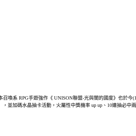
本召喚系 RPG手遊強作《 UNISON聯盟-光與闇的國度》也於
，並加碼水晶抽卡活動，火屬性中獎機率 up up、10連抽必中兩次