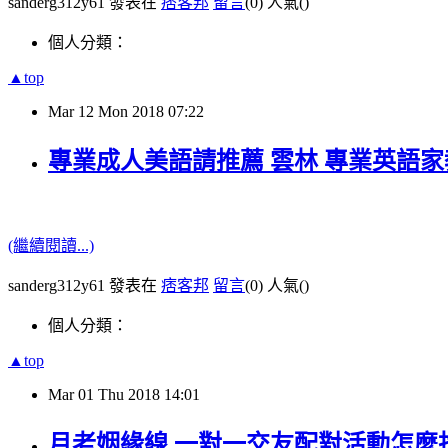
sanderg312y61 發表在
痞客邦
留言
(0)
人氣(
)
個人分類：
▲top
Mar
12
Mon
2018
07:22
專業成人美語請推薦 雲林 專業英語家
(繼續閱讀...)
sanderg312y61 發表在
痞客邦
留言
(0)
人氣(
)
個人分類：
▲top
Mar
01
Thu
2018
14:01
月老姻緣線 一對一交友配對活動怎麼