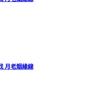
找 月老姻緣線