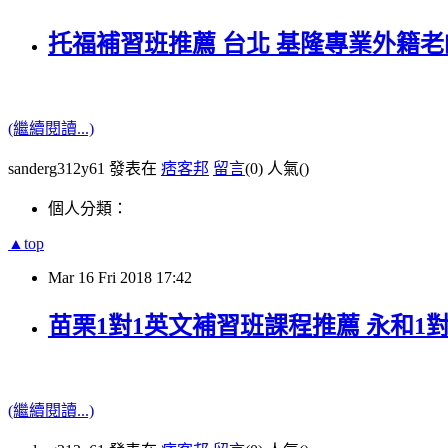
托福補習班推薦 台北 基隆專業外籍老
(繼續閱讀...)
sanderg312y61 發表在
痞客邦
留言
(0)
人氣(
)
個人分類：
▲top
Mar
16
Fri
2018
17:42
苗栗1對1英文補習班課程推薦 永和1
(繼續閱讀...)