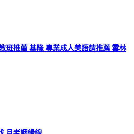
教班推薦 基隆 專業成人美語請推薦 雲林
找 月老姻緣線