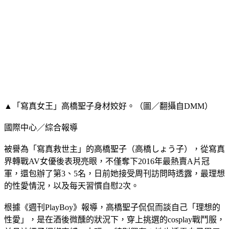
▲「寫真女王」高橋聖子身材姣好。（圖／翻攝自DMM）
國際中心／綜合報導
被譽為「寫真救世主」的高橋聖子（高橋しょう子），從寫真
界轉戰AV女優後表現亮眼，不僅奪下2016年最熱賣A片冠
軍，還包辦了第3、5名，日前她接受周刊訪問時透露，最理想
的性愛情況，以及每天習慣自慰2次。
根據《週刊PlayBoy》報導，高橋聖子侃侃而談自己「理想的
性愛」，是在酒後微醺的狀況下，穿上挑選的cosplay戰鬥服，