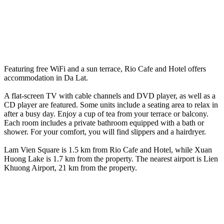
Featuring free WiFi and a sun terrace, Rio Cafe and Hotel offers
accommodation in Da Lat.
A flat-screen TV with cable channels and DVD player, as well as a
CD player are featured. Some units include a seating area to relax in
after a busy day. Enjoy a cup of tea from your terrace or balcony.
Each room includes a private bathroom equipped with a bath or
shower. For your comfort, you will find slippers and a hairdryer.
Lam Vien Square is 1.5 km from Rio Cafe and Hotel, while Xuan
Huong Lake is 1.7 km from the property. The nearest airport is Lien
Khuong Airport, 21 km from the property.