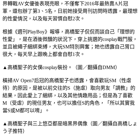
界轉戰AV女優後表現亮眼，不僅奪下2016年最熱賣A片冠
軍，還包辦了第3、5名，日前她接受周刊訪問時透露，最理想
的性愛情況，以及每天習慣自慰2次。
根據《週刊PlayBoy》報導，高橋聖子侃侃而談自己「理想的
性愛」，是在酒後微醺的狀況下，穿上挑選的cosplay戰鬥服，
並且被繩子綑綁束縛，大玩SM特別興奮；她也透露自己胃口
很大，每天早上跟晚上都會自慰1次。
▲高橋聖子的女僕cosplay裝扮。（圖／翻攝自DMM）
橫掃AV Open7后冠的高橋聖子也透露，會喜歡玩SM（性虐
待）的原因，是被以前交往的S（施虐）取向男友「調教」的
結果，因此愛上了綑綁，以及其他情趣用品；但是為了喜歡
M（受虐）的現任男友，也可以擔任S的角色，「所以其實我
當S或M都可以唷」。
▲高橋聖子與三上悠亞都是暗黑界偶像（圖／翻攝自高橋しょ
う子推特）