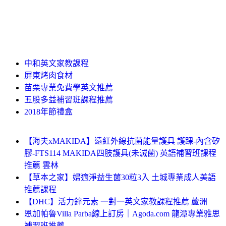
中和英文家教課程
屏東烤肉食材
苗栗專業免費學英文推薦
五股多益補習班課程推薦
2018年節禮盒
【海夫xMAKIDA】遠紅外線抗菌能量護具 護踝-內含矽
膠-FTS114 MAKIDA四肢護具(未滅菌) 英語補習班課程
推薦 雲林
【草本之家】婦適淨益生菌30粒3入 土城專業成人美語
推薦課程
【DHC】活力鋅元素 一對一英文家教課程推薦 蘆洲
恩加帕魯Villa Parba線上訂房｜Agoda.com 龍潭專業雅思
補習班推薦