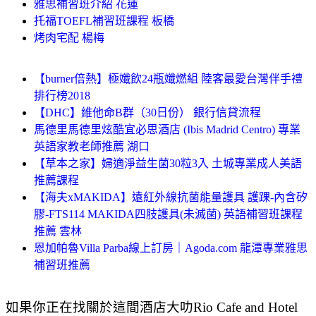
雅思補習班介紹 花蓮
托福TOEFL補習班課程 板橋
烤肉宅配 楊梅
【burner倍熱】極孅飲24瓶孅燃組 陸客最愛台灣伴手禮
排行榜2018
【DHC】維他命B群（30日份） 銀行信貸流程
馬德里馬德里炫酷宜必思酒店 (Ibis Madrid Centro) 專業
英語家教老師推薦 湖口
【草本之家】婦適淨益生菌30粒3入 土城專業成人美語
推薦課程
【海夫xMAKIDA】遠紅外線抗菌能量護具 護踝-內含矽
膠-FTS114 MAKIDA四肢護具(未滅菌) 英語補習班課程
推薦 雲林
恩加帕魯Villa Parba線上訂房｜Agoda.com 龍潭專業雅思
補習班推薦
如果你正在找關於這間酒店大叻Rio Cafe and Hotel