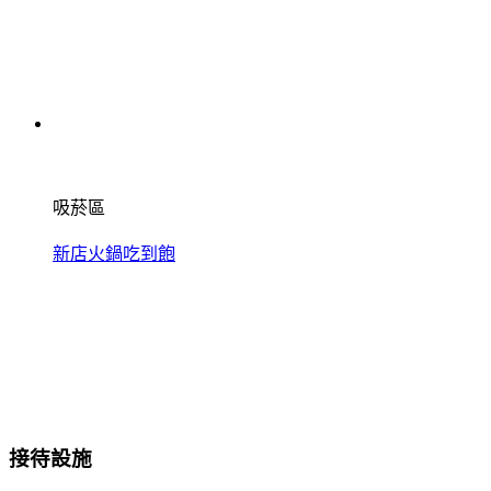
吸菸區
新店火鍋吃到飽
接待設施