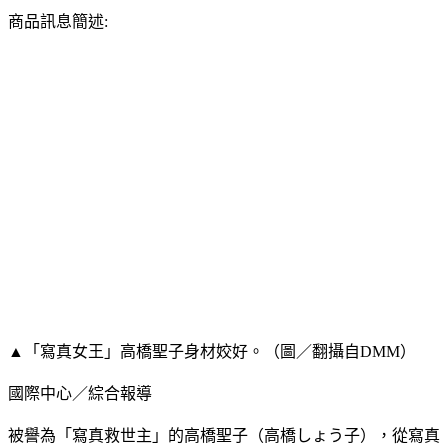
商品訊息簡述:
▲「寫真女王」高橋聖子身材姣好。（圖／翻攝自DMM）
國際中心／綜合報導
被譽為「寫真救世主」的高橋聖子（高橋しょう子），從寫真