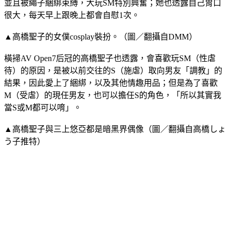
並且被繩子綑綁束縛，大玩SM特別興奮；她也透露自己胃口
很大，每天早上跟晚上都會自慰1次。
▲高橋聖子的女僕cosplay裝扮。（圖／翻攝自DMM）
橫掃AV Open7后冠的高橋聖子也透露，會喜歡玩SM（性虐
待）的原因，是被以前交往的S（施虐）取向男友「調教」的
結果，因此愛上了綑綁，以及其他情趣用品；但是為了喜歡
M（受虐）的現任男友，也可以擔任S的角色，「所以其實我
當S或M都可以唷」。
▲高橋聖子與三上悠亞都是暗黑界偶像（圖／翻攝自高橋しょ
う子推特）