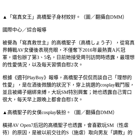
▲「寫真女王」高橋聖子身材姣好。（圖／翻攝自DMM）
國際中心／綜合報導
被譽為「寫真救世主」的高橋聖子（高橋しょう子），從寫真
界轉戰AV女優後表現亮眼，不僅奪下2016年最熱賣A片冠
軍，還包辦了第3、5名，日前她接受周刊訪問時透露，最理想
的性愛情況，以及每天習慣自慰2次。
根據《週刊PlayBoy》報導，高橋聖子侃侃而談自己「理想的
性愛」，是在酒後微醺的狀況下，穿上挑選的cosplay戰鬥服，
並且被繩子綑綁束縛，大玩SM特別興奮；她也透露自己胃口
很大，每天早上跟晚上都會自慰1次。
▲高橋聖子的女僕cosplay裝扮。（圖／翻攝自DMM）
橫掃AV Open7后冠的高橋聖子也透露，會喜歡玩SM（性虐
待）的原因，是被以前交往的S（施虐）取向男友「調教」的